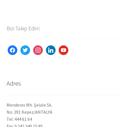
Bizi Takip Edin!
facebook
twitter
instagram
linkedin
youtube
Adres
Menderes Mh. Şelale Sk.
No: 291 Kepez/ANTALYA
Tel: 444 61 64
Fax: 0 242 340 15 85