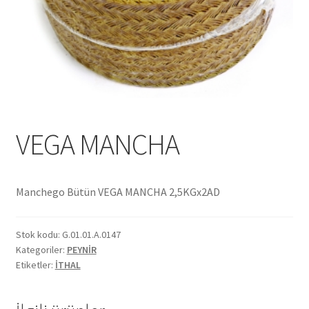
Ekol Katalog
Heinz Katalog
Hint Mutfağı
İletişim
VEGA MANCHA
İnsan Kaynakları
Manchego Bütün VEGA MANCHA 2,5KGx2AD
ISO Belgemiz
Stok kodu:
G.01.01.A.0147
İtalyan Mutfağı
Kategoriler:
PEYNİR
Etiketler:
İTHAL
Kalite