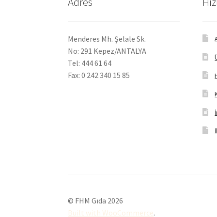
Adres
Hız
Menderes Mh. Şelale Sk.
No: 291 Kepez/ANTALYA
Tel: 444 61 64
Fax: 0 242 340 15 85
© FHM Gıda 2026
Built with WooCommerce
.