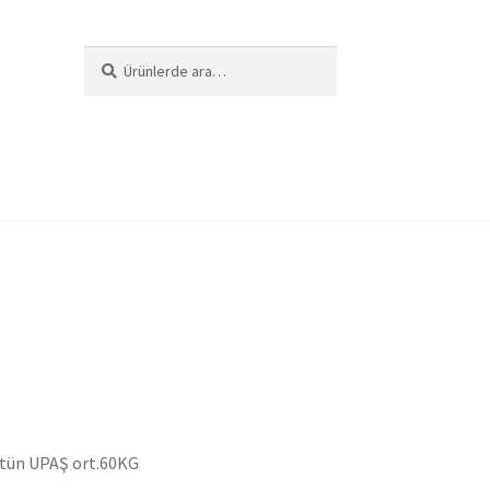
Ara:
Ara
i
ütün UPAŞ ort.60KG