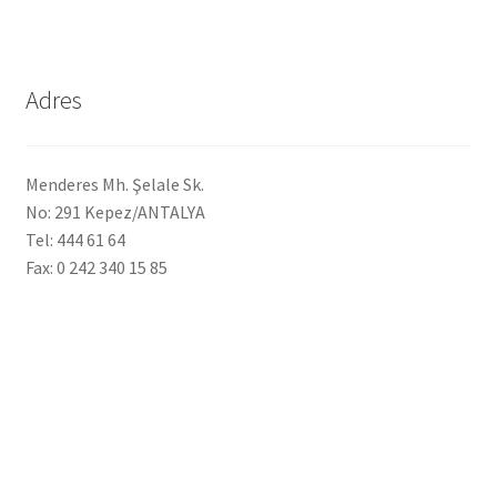
Ekol Katalog
Heinz Katalog
Adres
Hint Mutfağı
Menderes Mh. Şelale Sk.
İletişim
No: 291 Kepez/ANTALYA
Tel: 444 61 64
Fax: 0 242 340 15 85
İnsan Kaynakları
ISO Belgemiz
İtalyan Mutfağı
Kalite