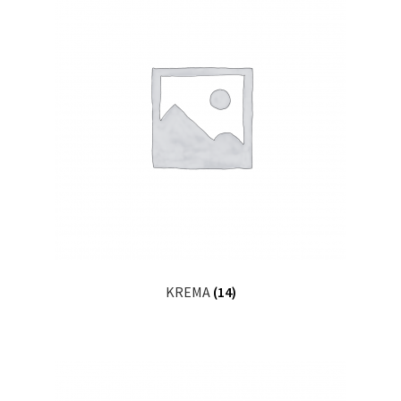
Kalite Politikamız
La Deliziosa Katalog
Meksika Mutfağı
Ödeme
Sokak Lezzetleri
Tarihçe
Thank You
KREMA
(14)
Ürünler
Ürünlerimiz