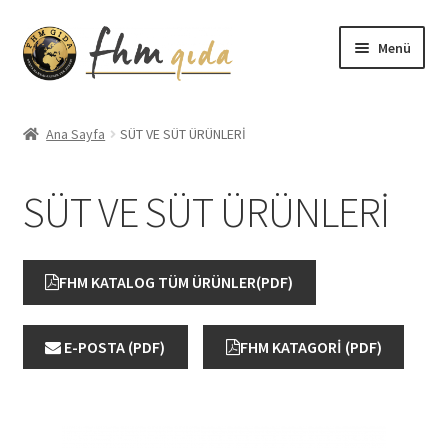
Dolaşıma
İçeriğe
Menü
geç
geç
Giriş
Ana Sayfa
SÜT VE SÜT ÜRÜNLERİ
Altınmarka Katalog
SÜT VE SÜT ÜRÜNLERİ
Anatolia Katalog
Aydınlatma Metni
FHM KATALOG TÜM ÜRÜNLER(PDF)
Bilgilendirme
E-POSTA (PDF)
FHM KATAGORİ (PDF)
Çerez Politikası
Covid-19 Önlemleri