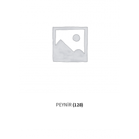
Ekol Katalog
Heinz Katalog
Hint Mutfağı
İletişim
İnsan Kaynakları
ISO Belgemiz
PEYNİR
(128)
İtalyan Mutfağı
Kalite