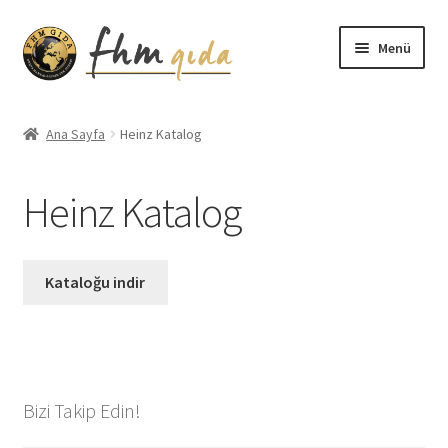
Dolaşıma
İçeriğe
Menü
geç
geç
Giriş
Ana Sayfa
Heinz Katalog
Altınmarka Katalog
Heinz Katalog
Anatolia Katalog
Aydınlatma Metni
Kataloğu indir
Bilgilendirme
Çerez Politikası
Bizi Takip Edin!
Covid-19 Önlemleri