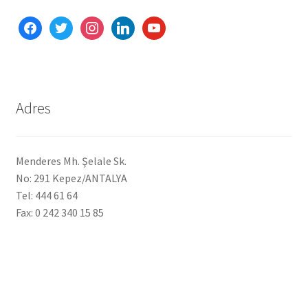
Ekol Katalog
facebook
twitter
instagram
linkedin
youtube
Heinz Katalog
Hint Mutfağı
Adres
İletişim
Menderes Mh. Şelale Sk.
İnsan Kaynakları
No: 291 Kepez/ANTALYA
Tel: 444 61 64
ISO Belgemiz
Fax: 0 242 340 15 85
İtalyan Mutfağı
Kalite