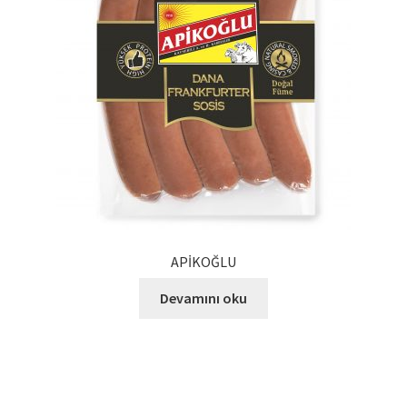
Kalite Politikamız
La Deliziosa Katalog
Meksika Mutfağı
Ödeme
Sokak Lezzetleri
Tarihçe
APİKOĞLU
Thank You
Devamını oku
Ürünler
Ürünlerimiz