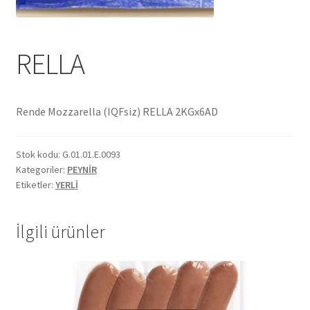
Ekol Katalog
RELLA
Heinz Katalog
Hint Mutfağı
Rende Mozzarella (IQFsiz) RELLA 2KGx6AD
İletişim
Stok kodu:
G.01.01.E.0093
İnsan Kaynakları
Kategoriler:
PEYNİR
Etiketler:
YERLİ
ISO Belgemiz
İlgili ürünler
İtalyan Mutfağı
Kalite