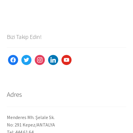
Bizi Takip Edin!
facebook
twitter
instagram
linkedin
youtube
Adres
Menderes Mh. Şelale Sk.
No: 291 Kepez/ANTALYA
Tel: 444 61 64