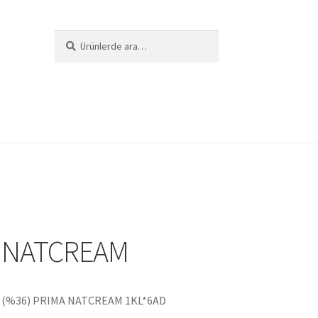
Ara:
Ara
i
 NATCREAM
z (%36) PRIMA NATCREAM 1KL*6AD