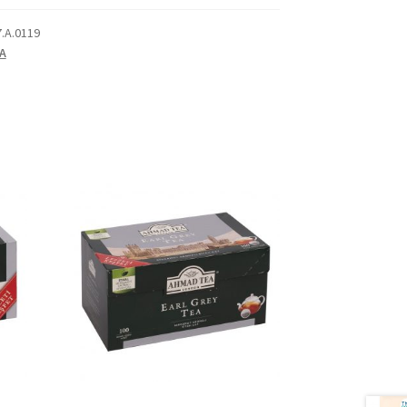
7.A.0119
A