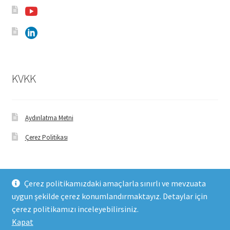
KVKK
Aydınlatma Metni
Çerez Politikası
Çerez politikamızdaki amaçlarla sınırlı ve mevzuata
uygun şekilde çerez konumlandırmaktayız. Detaylar için
© FHM Gıda 2026
çerez politikamızı inceleyebilirsiniz.
Built with WooCommerce
.
Kapat