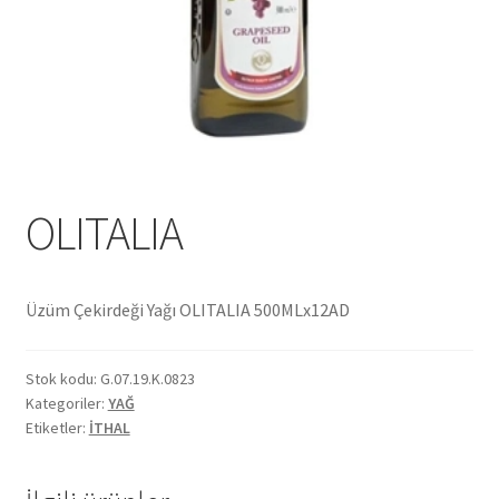
Ekol Katalog
Heinz Katalog
Hint Mutfağı
İletişim
OLITALIA
İnsan Kaynakları
Üzüm Çekirdeği Yağı OLITALIA 500MLx12AD
ISO Belgemiz
Stok kodu:
G.07.19.K.0823
İtalyan Mutfağı
Kategoriler:
YAĞ
Etiketler:
İTHAL
Kalite