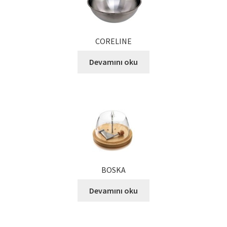
Kalite Politikamız
La Deliziosa Katalog
CORELINE
Meksika Mutfağı
Devamını oku
Ödeme
Sokak Lezzetleri
Tarihçe
Thank You
BOSKA
Devamını oku
Ürünler
Ürünlerimiz