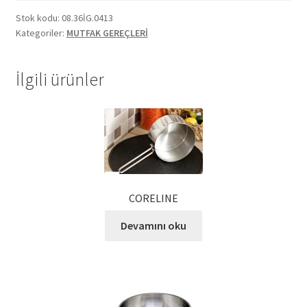
Stok kodu:
08.36İG.0413
Ekol Katalog
Kategoriler:
MUTFAK GEREÇLERİ
Heinz Katalog
İlgili ürünler
Hint Mutfağı
İletişim
İnsan Kaynakları
CORELINE
ISO Belgemiz
Devamını oku
İtalyan Mutfağı
Kalite