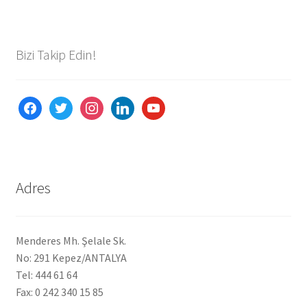
Ürünlerimiz
Bizi Takip Edin!
Uzakdoğu Mutfağı
Yönetim Kurulu
facebook
twitter
instagram
linkedin
youtube
Yönetim Kurulu Kişiler
Adres
Menderes Mh. Şelale Sk.
No: 291 Kepez/ANTALYA
Tel: 444 61 64
Fax: 0 242 340 15 85