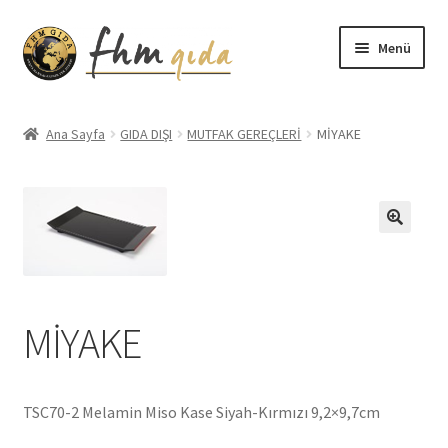
Dolaşıma
İçeriğe
Menü
geç
geç
Giriş
Ana Sayfa
GIDA DIŞI
MUTFAK GEREÇLERİ
MİYAKE
Altınmarka Katalog
Anatolia Katalog
Aydınlatma Metni
Bilgilendirme
MİYAKE
Çerez Politikası
TSC70-2 Melamin Miso Kase Siyah-Kırmızı 9,2×9,7cm
Covid-19 Önlemleri