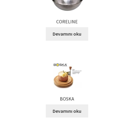
Kalite Politikamız
La Deliziosa Katalog
CORELINE
Meksika Mutfağı
Devamını oku
Ödeme
Sokak Lezzetleri
Tarihçe
Thank You
BOSKA
Devamını oku
Ürünler
Ürünlerimiz