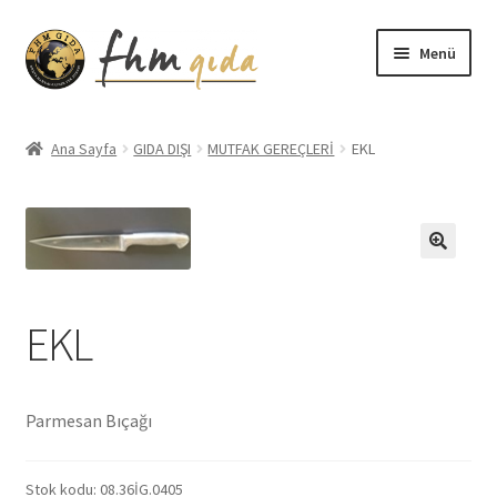
Dolaşıma
İçeriğe
Menü
geç
geç
Giriş
Ana Sayfa
GIDA DIŞI
MUTFAK GEREÇLERİ
EKL
Altınmarka Katalog
Anatolia Katalog
Aydınlatma Metni
EKL
Bilgilendirme
Çerez Politikası
Parmesan Bıçağı
Covid-19 Önlemleri
Stok kodu:
08.36İG.0405