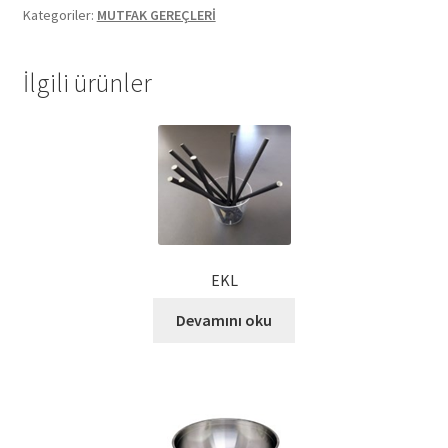
Kategoriler:
MUTFAK GEREÇLERİ
Ekol Katalog
İlgili ürünler
Heinz Katalog
Hint Mutfağı
İletişim
İnsan Kaynakları
EKL
ISO Belgemiz
Devamını oku
İtalyan Mutfağı
Kalite