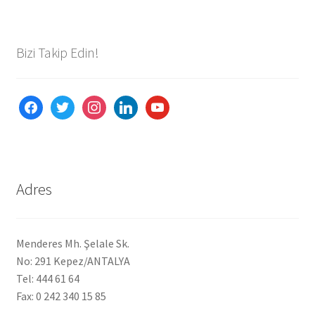
Ürünlerimiz
Bizi Takip Edin!
Uzakdoğu Mutfağı
Yönetim Kurulu
facebook
twitter
instagram
linkedin
youtube
Yönetim Kurulu Kişiler
Adres
Menderes Mh. Şelale Sk.
No: 291 Kepez/ANTALYA
Tel: 444 61 64
Fax: 0 242 340 15 85