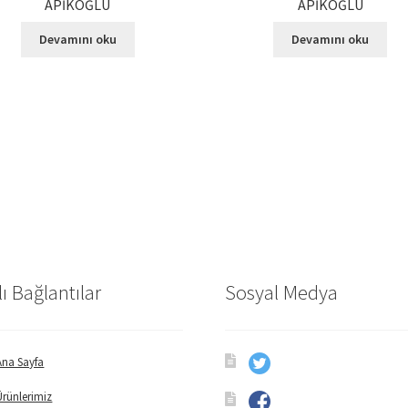
APİKOĞLU
APİKOĞLU
Devamını oku
Devamını oku
lı Bağlantılar
Sosyal Medya
Ana Sayfa
Ürünlerimiz