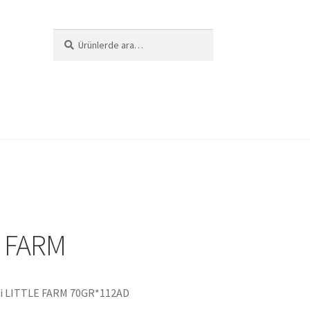
Ara:
Ara
i
E FARM
i LITTLE FARM 70GR*112AD