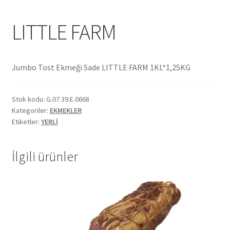
Ekol Katalog
LITTLE FARM
Heinz Katalog
Jumbo Tost Ekmeği Sade LITTLE FARM 1KL*1,25KG
Hint Mutfağı
İletişim
Stok kodu:
G.07.39.E.0668
Kategoriler:
EKMEKLER
Etiketler:
YERLİ
İnsan Kaynakları
ISO Belgemiz
İlgili ürünler
İtalyan Mutfağı
Kalite