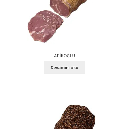
Kalite Politikamız
La Deliziosa Katalog
Meksika Mutfağı
Ödeme
APİKOĞLU
Sokak Lezzetleri
Devamını oku
Tarihçe
Thank You
Ürünler
Ürünlerimiz