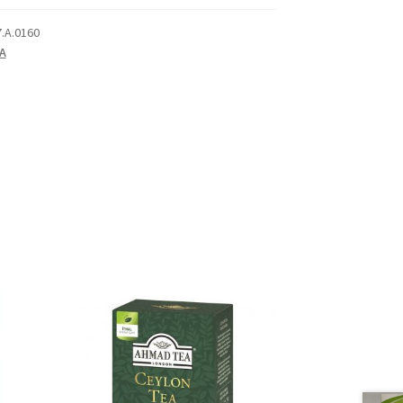
7.A.0160
A