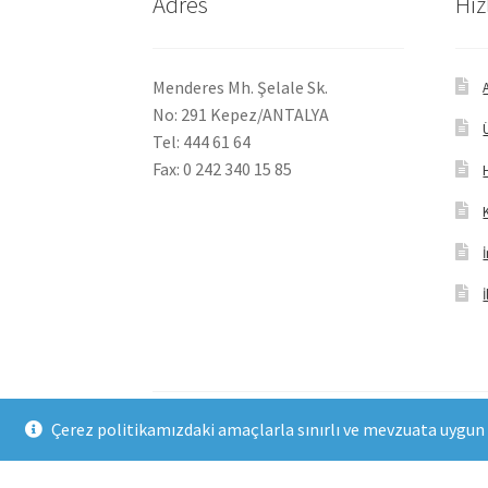
Adres
Hız
Menderes Mh. Şelale Sk.
No: 291 Kepez/ANTALYA
Tel: 444 61 64
Fax: 0 242 340 15 85
Çerez politikamızdaki amaçlarla sınırlı ve mevzuata uygun 
© FHM Gıda 2026
Built with WooCommerce
.