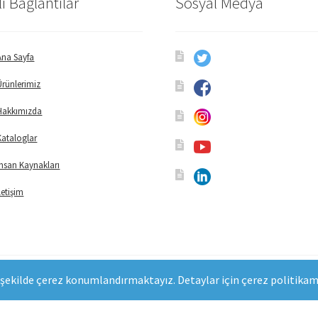
lı Bağlantılar
Sosyal Medya
Ana Sayfa
Ürünlerimiz
Hakkımızda
Kataloglar
İnsan Kaynakları
İletişim
şekilde çerez konumlandırmaktayız. Detaylar için çerez politikamız