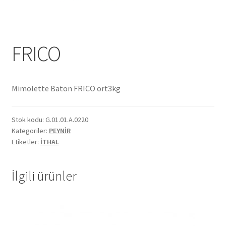
Ekol Katalog
Heinz Katalog
FRICO
Hint Mutfağı
Mimolette Baton FRICO ort3kg
İletişim
Stok kodu:
G.01.01.A.0220
İnsan Kaynakları
Kategoriler:
PEYNİR
Etiketler:
İTHAL
ISO Belgemiz
İlgili ürünler
İtalyan Mutfağı
Kalite