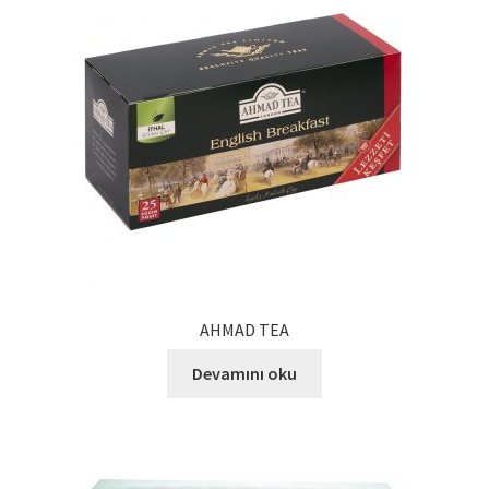
Kalite Politikamız
La Deliziosa Katalog
Meksika Mutfağı
Ödeme
Sokak Lezzetleri
Tarihçe
AHMAD TEA
Thank You
Devamını oku
Ürünler
Ürünlerimiz