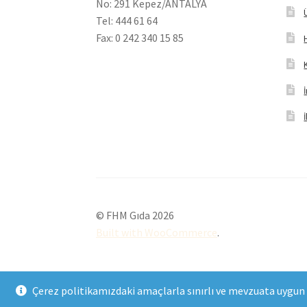
No: 291 Kepez/ANTALYA
Tel: 444 61 64
Fax: 0 242 340 15 85
© FHM Gıda 2026
Built with WooCommerce
.
Çerez politikamızdaki amaçlarla sınırlı ve mevzuata uygun 