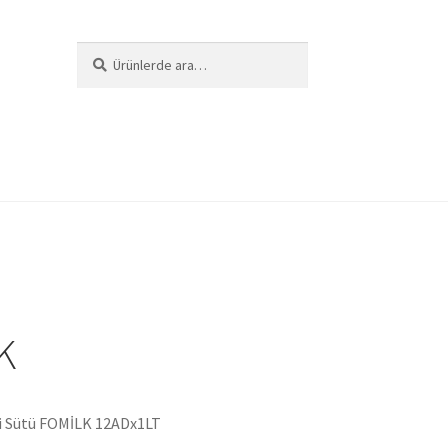
Ara:
Ara
i
K
zi Sütü FOMİLK 12ADx1LT