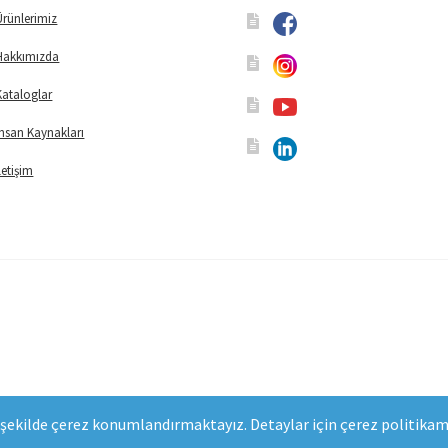
Ürünlerimiz
Hakkımızda
Kataloglar
İnsan Kaynakları
İletişim
şekilde çerez konumlandırmaktayız. Detaylar için çerez politikamız