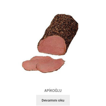
Kalite Politikamız
La Deliziosa Katalog
Meksika Mutfağı
Ödeme
Sokak Lezzetleri
Tarihçe
Thank You
Ürünler
APİKOĞLU
Devamını oku
Ürünlerimiz