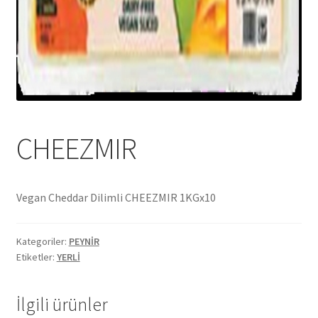
Ekol Katalog
Heinz Katalog
Hint Mutfağı
İletişim
CHEEZMIR
İnsan Kaynakları
Vegan Cheddar Dilimli CHEEZMIR 1KGx10
ISO Belgemiz
Kategoriler:
PEYNİR
İtalyan Mutfağı
Etiketler:
YERLİ
Kalite
İlgili ürünler