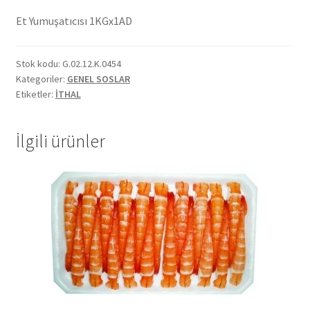
Kalite Politikamız
Et Yumuşatıcısı 1KGx1AD
La Deliziosa Katalog
Stok kodu:
G.02.12.K.0454
Meksika Mutfağı
Kategoriler:
GENEL SOSLAR
Etiketler:
İTHAL
Ödeme
İlgili ürünler
Sokak Lezzetleri
Tarihçe
Thank You
Ürünler
Ürünlerimiz