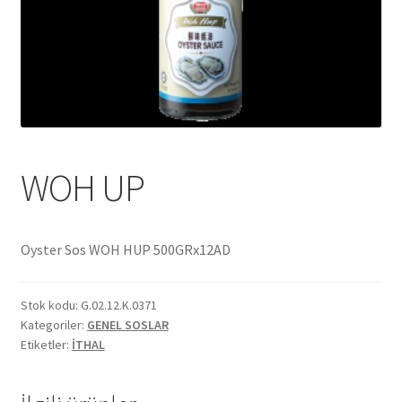
Ekol Katalog
Heinz Katalog
Hint Mutfağı
İletişim
WOH UP
İnsan Kaynakları
Oyster Sos WOH HUP 500GRx12AD
ISO Belgemiz
Stok kodu:
G.02.12.K.0371
İtalyan Mutfağı
Kategoriler:
GENEL SOSLAR
Etiketler:
İTHAL
Kalite