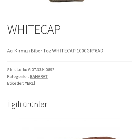
Ekol Katalog
WHITECAP
Heinz Katalog
Hint Mutfağı
Acı Kırmızı Biber Toz WHITECAP 1000GR*6AD
İletişim
Stok kodu:
G.07.33.K.0692
İnsan Kaynakları
Kategoriler:
BAHARAT
Etiketler:
YERLİ
ISO Belgemiz
İlgili ürünler
İtalyan Mutfağı
Kalite