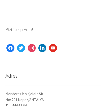
Bizi Takip Edin!
facebook
twitter
instagram
linkedin
youtube
Adres
Menderes Mh. Şelale Sk.
No: 291 Kepez/ANTALYA
Tel: 444 61 64