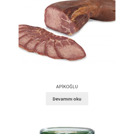
Kalite Politikamız
La Deliziosa Katalog
Meksika Mutfağı
Ödeme
Sokak Lezzetleri
Tarihçe
APİKOĞLU
Thank You
Devamını oku
Ürünler
Ürünlerimiz