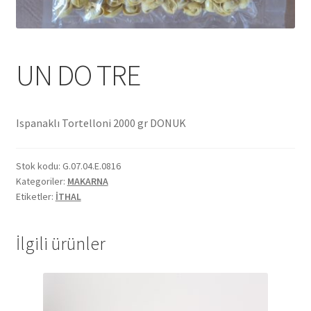
Ekol Katalog
Heinz Katalog
UN DO TRE
Hint Mutfağı
Ispanaklı Tortelloni 2000 gr DONUK
İletişim
Stok kodu:
G.07.04.E.0816
İnsan Kaynakları
Kategoriler:
MAKARNA
Etiketler:
İTHAL
ISO Belgemiz
İlgili ürünler
İtalyan Mutfağı
Kalite