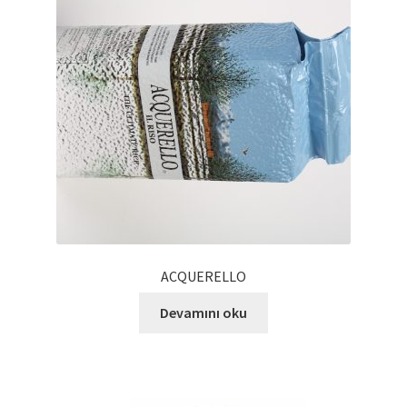
Kalite Politikamız
La Deliziosa Katalog
Meksika Mutfağı
Ödeme
Sokak Lezzetleri
Tarihçe
ACQUERELLO
Thank You
Devamını oku
Ürünler
Ürünlerimiz