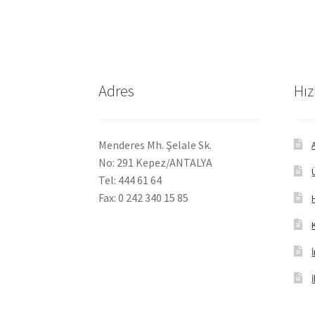
Adres
Hız
Menderes Mh. Şelale Sk.
No: 291 Kepez/ANTALYA
Tel: 444 61 64
Fax: 0 242 340 15 85