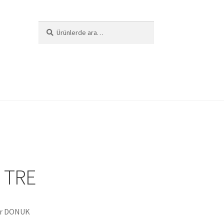
Ara:
Ara
i
 TRE
gr DONUK