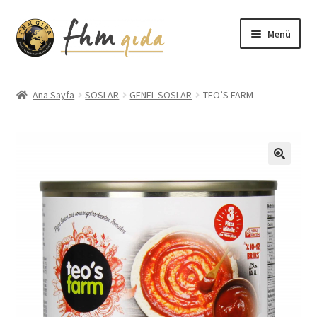
Dolaşıma
İçeriğe
Menü
geç
geç
Giriş
Ana Sayfa
SOSLAR
GENEL SOSLAR
TEO’S FARM
Altınmarka Katalog
Anatolia Katalog
Aydınlatma Metni
Bilgilendirme
Çerez Politikası
Covid-19 Önlemleri