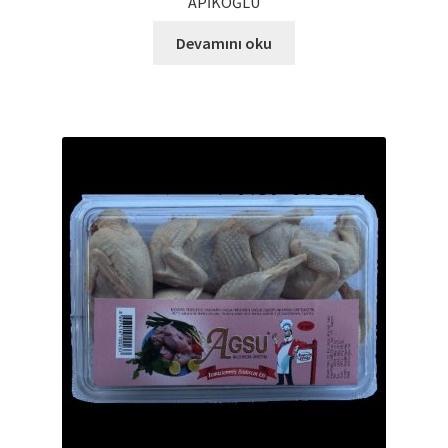
APİKOĞLU
Devamını oku