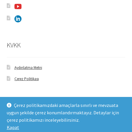
KVKK
Aydınlatma Metni
Çerez Politikası
Çerez politikamızdaki amaçlarla sınırlı ve mevzuata
uygun şekilde çerez konumlandırmaktayız. Detaylar için
© FHM Gıda 2026
çerez politikamızı inceleyebilirsiniz.
Built with WooCommerce
.
Kapat