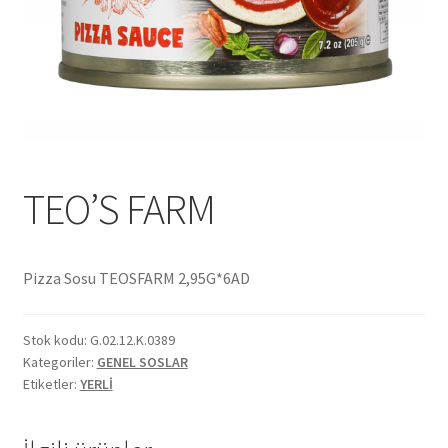
Ekol Katalog
Heinz Katalog
Hint Mutfağı
İletişim
TEO’S FARM
İnsan Kaynakları
Pizza Sosu TEOSFARM 2,95G*6AD
ISO Belgemiz
Stok kodu:
G.02.12.K.0389
İtalyan Mutfağı
Kategoriler:
GENEL SOSLAR
Etiketler:
YERLİ
Kalite