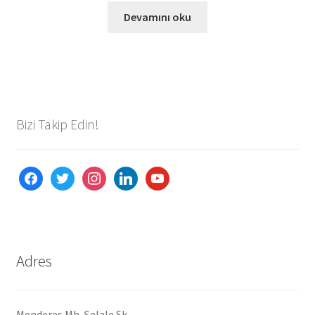
Devamını oku
Bizi Takip Edin!
facebook
twitter
instagram
linkedin
youtube
Adres
Menderes Mh. Şelale Sk.