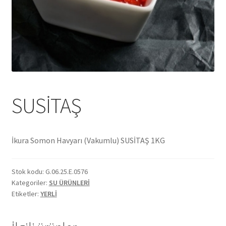
Ekol Katalog
Heinz Katalog
Hint Mutfağı
İletişim
SUSİTAŞ
İnsan Kaynakları
İkura Somon Havyarı (Vakumlu) SUSİTAŞ 1KG
ISO Belgemiz
Stok kodu:
G.06.25.E.0576
İtalyan Mutfağı
Kategoriler:
SU ÜRÜNLERİ
Etiketler:
YERLİ
Kalite