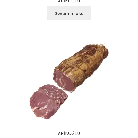
APİKOĞLU
Devamını oku
APİKOĞLU