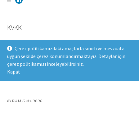
KVKK
Çerez politikamızdaki amaçlarla sınırlı ve mevzuata
Aydınlatma Metni
uygun şekilde çerez konumlandırmaktayız. Detaylar için
Çerez Politikası
çerez politikamızı inceleyebilirsiniz.
Kapat
© FHM Gıda 2026
Built with WooCommerce
.