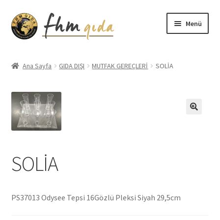
Dolaşıma
İçeriğe
Menü
geç
geç
Giriş
Ana Sayfa
GIDA DIŞI
MUTFAK GEREÇLERİ
SOLİA
Altınmarka Katalog
Anatolia Katalog
Aydınlatma Metni
SOLİA
Bilgilendirme
Çerez Politikası
PS37013 Odysee Tepsi 16Gözlü Pleksi Siyah 29,5cm
Covid-19 Önlemleri