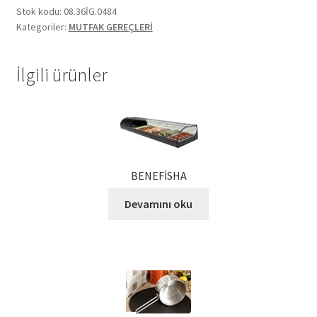
Stok kodu:
08.36İG.0484
Ekol Katalog
Kategoriler:
MUTFAK GEREÇLERİ
Heinz Katalog
İlgili ürünler
Hint Mutfağı
İletişim
İnsan Kaynakları
BENEFİSHA
Devamını oku
ISO Belgemiz
İtalyan Mutfağı
Kalite