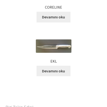
Kalite Politikamız
CORELINE
La Deliziosa Katalog
Devamını oku
Meksika Mutfağı
Ödeme
Sokak Lezzetleri
EKL
Tarihçe
Devamını oku
Thank You
Ürünler
Ürünlerimiz