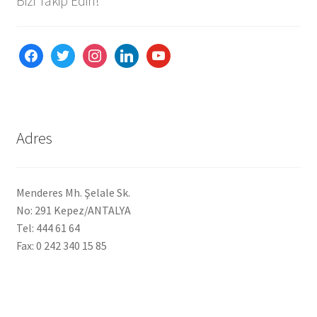
Bizi Takip Edin!
Ürünlerimiz
facebook
twitter
instagram
linkedin
youtube
Uzakdoğu Mutfağı
Yönetim Kurulu
Adres
Yönetim Kurulu Kişiler
Menderes Mh. Şelale Sk.
No: 291 Kepez/ANTALYA
Tel: 444 61 64
Fax: 0 242 340 15 85