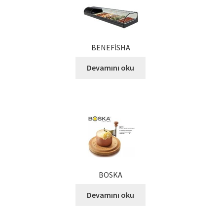
Kalite Politikamız
La Deliziosa Katalog
BENEFİSHA
Meksika Mutfağı
Devamını oku
Ödeme
Sokak Lezzetleri
Tarihçe
Thank You
BOSKA
Ürünler
Devamını oku
Ürünlerimiz