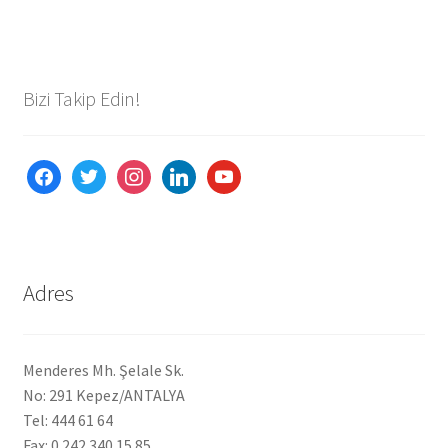
Ürünlerimiz
Uzakdoğu Mutfağı
Bizi Takip Edin!
Yönetim Kurulu
facebook
twitter
instagram
linkedin
youtube
Yönetim Kurulu Kişiler
Adres
Menderes Mh. Şelale Sk.
No: 291 Kepez/ANTALYA
Tel: 444 61 64
Fax: 0 242 340 15 85