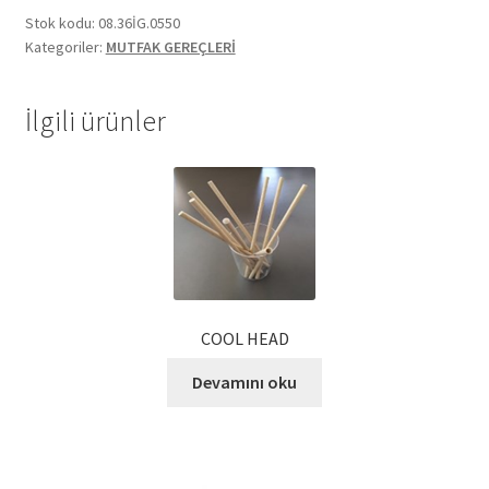
Stok kodu:
08.36İG.0550
Ekol Katalog
Kategoriler:
MUTFAK GEREÇLERİ
Heinz Katalog
İlgili ürünler
Hint Mutfağı
İletişim
İnsan Kaynakları
ISO Belgemiz
COOL HEAD
İtalyan Mutfağı
Devamını oku
Kalite