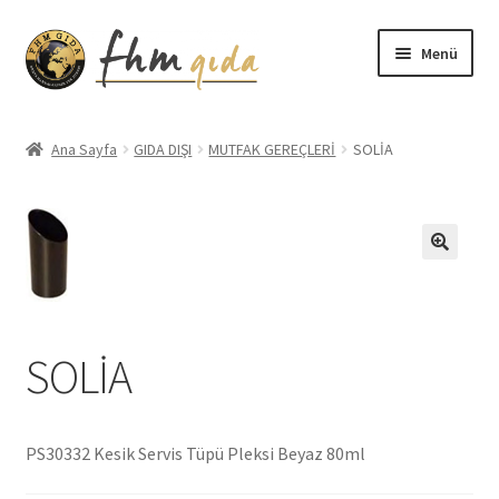
Dolaşıma
İçeriğe
Menü
geç
geç
Giriş
Ana Sayfa
GIDA DIŞI
MUTFAK GEREÇLERİ
SOLİA
Altınmarka Katalog
Anatolia Katalog
Aydınlatma Metni
Bilgilendirme
SOLİA
Çerez Politikası
PS30332 Kesik Servis Tüpü Pleksi Beyaz 80ml
Covid-19 Önlemleri