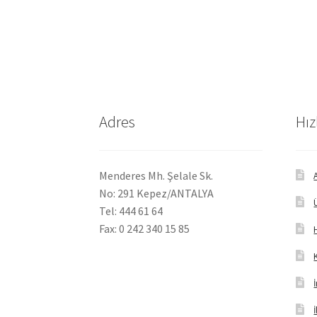
Adres
Hız
Menderes Mh. Şelale Sk.
No: 291 Kepez/ANTALYA
Tel: 444 61 64
Fax: 0 242 340 15 85