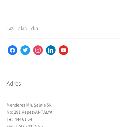
Bizi Takip Edin!
facebook
twitter
instagram
linkedin
youtube
Adres
Menderes Mh. Şelale Sk.
No: 291 Kepez/ANTALYA
Tel: 444 61 64
Fax: 0 242 340 15 85