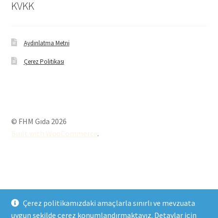
KVKK
Aydınlatma Metni
Çerez Politikası
© FHM Gıda 2026
Built with WooCommerce
.
Çerez politikamızdaki amaçlarla sınırlı ve mevzuata
uygun şekilde çerez konumlandırmaktayız. Detaylar için