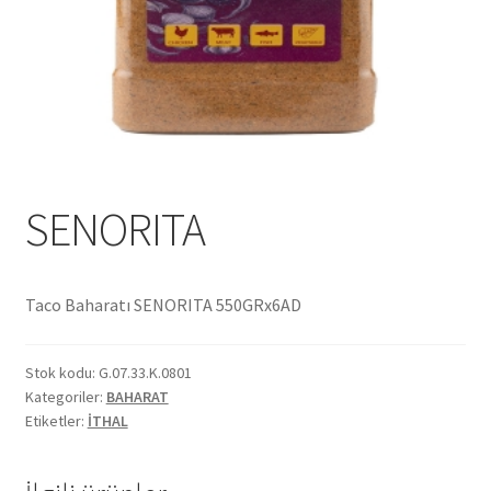
Ekol Katalog
Heinz Katalog
Hint Mutfağı
İletişim
SENORITA
İnsan Kaynakları
Taco Baharatı SENORITA 550GRx6AD
ISO Belgemiz
Stok kodu:
G.07.33.K.0801
İtalyan Mutfağı
Kategoriler:
BAHARAT
Etiketler:
İTHAL
Kalite