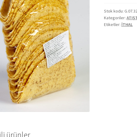
Stok kodu:
G.07.3
Kategoriler:
ATIŞ
Etiketler:
İTHAL
ili ürünler