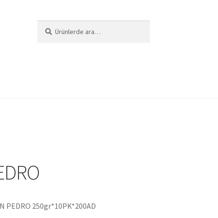
Ara:
Ara
i
EDRO
AN PEDRO 250gr*10PK*200AD