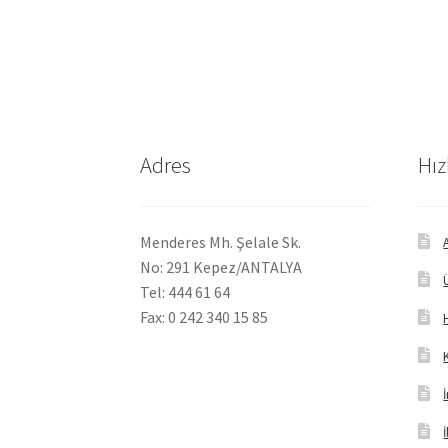
Adres
Hız
Menderes Mh. Şelale Sk.
No: 291 Kepez/ANTALYA
Tel: 444 61 64
Fax: 0 242 340 15 85