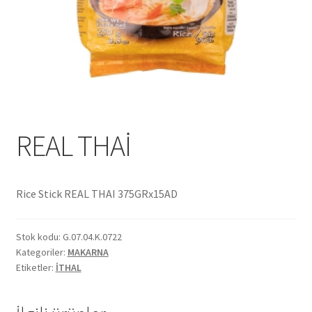
Ekol Katalog
Heinz Katalog
Hint Mutfağı
İletişim
REAL THAİ
İnsan Kaynakları
Rice Stick REAL THAI 375GRx15AD
ISO Belgemiz
Stok kodu:
G.07.04.K.0722
İtalyan Mutfağı
Kategoriler:
MAKARNA
Etiketler:
İTHAL
Kalite