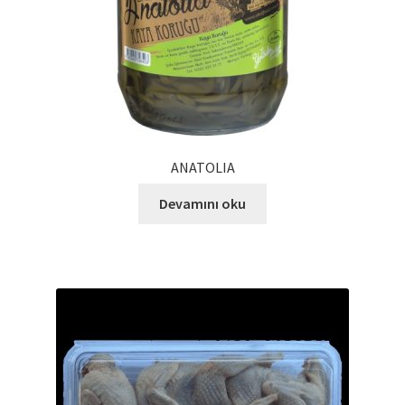
Kalite Politikamız
La Deliziosa Katalog
Meksika Mutfağı
Ödeme
ANATOLIA
Sokak Lezzetleri
Devamını oku
Tarihçe
Thank You
Ürünler
Ürünlerimiz