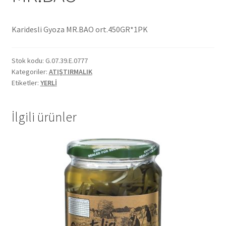
Ekol Katalog
Karidesli Gyoza MR.BAO ort.450GR*1PK
Heinz Katalog
Stok kodu:
G.07.39.E.0777
Hint Mutfağı
Kategoriler:
ATIŞTIRMALIK
Etiketler:
YERLİ
İletişim
İlgili ürünler
İnsan Kaynakları
ISO Belgemiz
İtalyan Mutfağı
Kalite