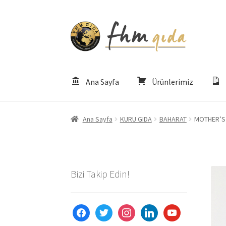
Dolaşıma
İçeriğe
geç
geç
Ana Sayfa
Ürünlerimiz
Giriş
Altınmarka Katalog
Anatolia Katalog
Ay
Ana Sayfa
KURU GIDA
BAHARAT
MOTHER’S
Ekol Katalog
Heinz Katalog
Hint Mutfağı
İle
Kalite Politikamız
La Deliziosa Katalog
Meks
Bizi Takip Edin!
Ürünlerimiz
Ürünlerimiz
Uzakdoğu Mutfağı
Y
facebook
twitter
instagram
linkedin
youtube