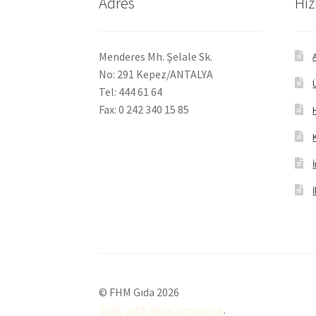
Adres
Hız
Menderes Mh. Şelale Sk.
No: 291 Kepez/ANTALYA
Tel: 444 61 64
Fax: 0 242 340 15 85
© FHM Gıda 2026
Built with WooCommerce
.