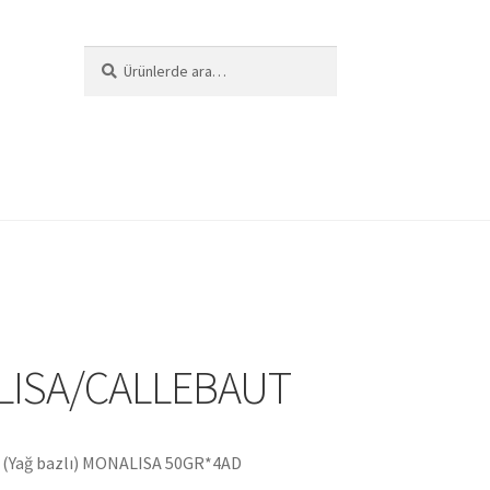
Ara:
Ara
i
ISA/CALLEBAUT
ı (Yağ bazlı) MONALISA 50GR*4AD