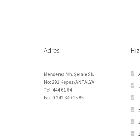
Adres
Hız
Menderes Mh. Şelale Sk.
No: 291 Kepez/ANTALYA
Tel: 444 61 64
Fax: 0 242 340 15 85