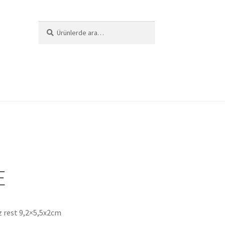
Ara:
Ara
i
E
 rest 9,2×5,5x2cm