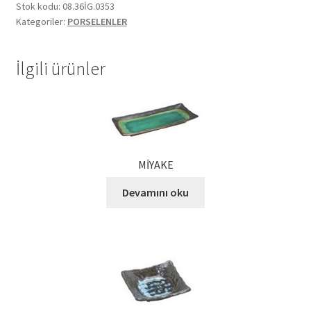
Stok kodu:
08.36İG.0353
Ekol Katalog
Kategoriler:
PORSELENLER
Heinz Katalog
İlgili ürünler
Hint Mutfağı
İletişim
MİYAKE
İnsan Kaynakları
Devamını oku
ISO Belgemiz
İtalyan Mutfağı
Kalite