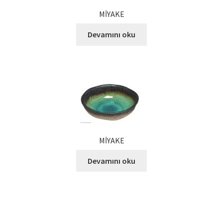
Kalite Politikamız
MİYAKE
La Deliziosa Katalog
Devamını oku
Meksika Mutfağı
Ödeme
Sokak Lezzetleri
Tarihçe
MİYAKE
Devamını oku
Thank You
Ürünler
Ürünlerimiz