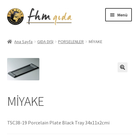
Dolaşıma
İçeriğe
Menü
geç
geç
Giriş
Ana Sayfa
GIDA DIŞI
PORSELENLER
MİYAKE
Altınmarka Katalog
Anatolia Katalog
Aydınlatma Metni
MİYAKE
Bilgilendirme
Çerez Politikası
TSC38-19 Porcelain Plate Black Tray 34x11x2cmi
Covid-19 Önlemleri