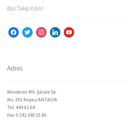
Bizi Takip Edin!
Ürünlerimiz
Uzakdoğu Mutfağı
facebook
twitter
instagram
linkedin
youtube
Yönetim Kurulu
Yönetim Kurulu Kişiler
Adres
Menderes Mh. Şelale Sk.
No: 291 Kepez/ANTALYA
Tel: 444 61 64
Fax: 0 242 340 15 85