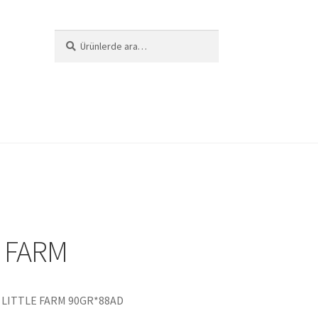
Ara:
Ara
i
E FARM
i LITTLE FARM 90GR*88AD