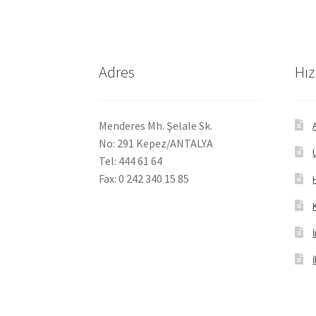
Adres
Hız
Menderes Mh. Şelale Sk.
No: 291 Kepez/ANTALYA
Tel: 444 61 64
Fax: 0 242 340 15 85