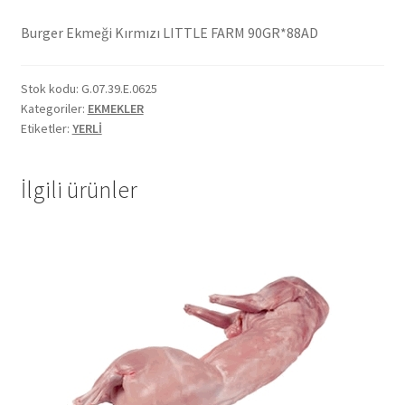
Ekol Katalog
Burger Ekmeği Kırmızı LITTLE FARM 90GR*88AD
Heinz Katalog
Stok kodu:
G.07.39.E.0625
Kategoriler:
EKMEKLER
Hint Mutfağı
Etiketler:
YERLİ
İletişim
İlgili ürünler
İnsan Kaynakları
ISO Belgemiz
İtalyan Mutfağı
Kalite