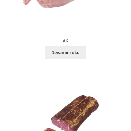
Kalite Politikamız
La Deliziosa Katalog
Meksika Mutfağı
AK
Ödeme
Devamını oku
Sokak Lezzetleri
Tarihçe
Thank You
Ürünler
Ürünlerimiz