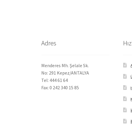
Adres
Hız
Menderes Mh. Şelale Sk.
No: 291 Kepez/ANTALYA
Tel: 444 61 64
Fax: 0 242 340 15 85