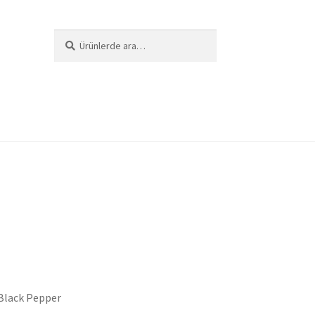
Ara:
Ara
i
Black Pepper