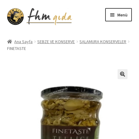
Dolaşıma
İçeriğe
Menü
geç
geç
Giriş
Ana Sayfa
SEBZE VE KONSERVE
SALAMURA KONSERVELER
FINETASTE
Altınmarka Katalog
Anatolia Katalog
Aydınlatma Metni
Bilgilendirme
Çerez Politikası
Covid-19 Önlemleri