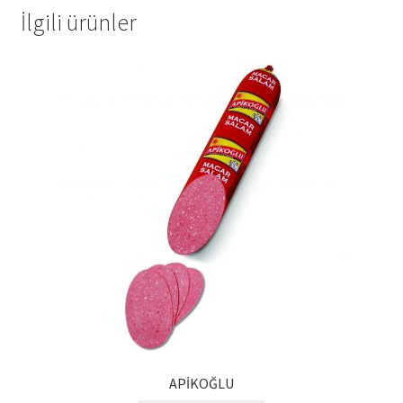
Kalite Politikamız
İlgili ürünler
La Deliziosa Katalog
Meksika Mutfağı
Ödeme
Sokak Lezzetleri
Tarihçe
Thank You
Ürünler
APİKOĞLU
Ürünlerimiz