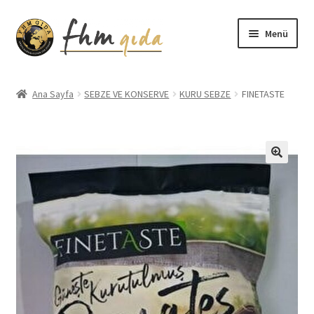
Dolaşıma
İçeriğe
Menü
geç
geç
Giriş
Ana Sayfa
SEBZE VE KONSERVE
KURU SEBZE
FINETASTE
Altınmarka Katalog
Anatolia Katalog
Aydınlatma Metni
Bilgilendirme
Çerez Politikası
Covid-19 Önlemleri