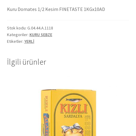
Kalite Politikamız
Kuru Domates 1/2 Kesim FINETASTE 1KGx10AD
La Deliziosa Katalog
Stok kodu:
G.04.44.A.1118
Meksika Mutfağı
Kategoriler:
KURU SEBZE
Etiketler:
YERLİ
Ödeme
İlgili ürünler
Sokak Lezzetleri
Tarihçe
Thank You
Ürünler
Ürünlerimiz