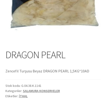
Ekol Katalog
Heinz Katalog
Hint Mutfağı
İletişim
DRAGON PEARL
İnsan Kaynakları
ISO Belgemiz
Zencefil Turşusu Beyaz DRAGON PEARL 1,5KG*10AD
İtalyan Mutfağı
Stok kodu:
G.04.38.K.1141
Kategoriler:
SALAMURA KONSERVELER
Kalite
Etiketler:
İTHAL