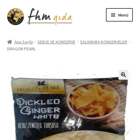
Dolaşıma
İçeriğe
Menü
geç
geç
Giriş
Ana Sayfa
SEBZE VE KONSERVE
SALAMURA KONSERVELER
DRAGON PEARL
Altınmarka Katalog
Anatolia Katalog
Aydınlatma Metni
Bilgilendirme
Çerez Politikası
Covid-19 Önlemleri