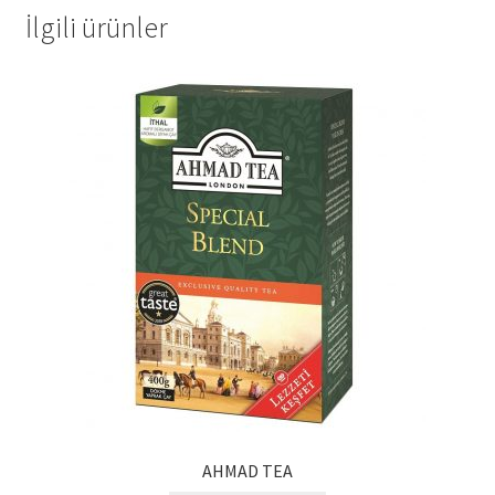
Kalite Politikamız
İlgili ürünler
La Deliziosa Katalog
Meksika Mutfağı
Ödeme
Sokak Lezzetleri
Tarihçe
Thank You
Ürünler
AHMAD TEA
Ürünlerimiz