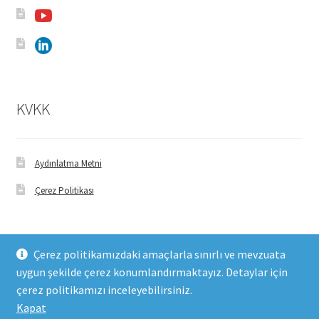
KVKK
Aydınlatma Metni
Çerez Politikası
Çerez politikamızdaki amaçlarla sınırlı ve mevzuata
uygun şekilde çerez konumlandırmaktayız. Detaylar için
© FHM Gıda 2026
çerez politikamızı inceleyebilirsiniz.
Built with WooCommerce
.
Kapat