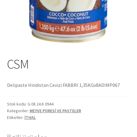
Ekol Katalog
Heinz Katalog
Hint Mutfağı
İletişim
CSM
İnsan Kaynakları
Delipaste Hindistan Cevizi FABBRI 1,35KGx8ADIMP067
ISO Belgemiz
Stok kodu:
G.08.24.K.0944
İtalyan Mutfağı
Kategoriler:
MEYVE PÜRESİ VE PASTELER
Etiketler:
İTHAL
Kalite