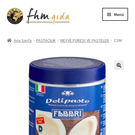
Dolaşıma
İçeriğe
Menü
geç
geç
Giriş
Ana Sayfa
PASTACILIK
MEYVE PÜRESİ VE PASTELER
CSM
Altınmarka Katalog
Anatolia Katalog
Aydınlatma Metni
Bilgilendirme
Çerez Politikası
Covid-19 Önlemleri