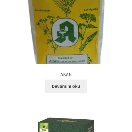
Kalite Politikamız
La Deliziosa Katalog
Meksika Mutfağı
Ödeme
Sokak Lezzetleri
AKAN
Tarihçe
Devamını oku
Thank You
Ürünler
Ürünlerimiz