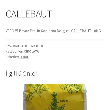
Ekol Katalog
CALLEBAUT
Heinz Katalog
V00O35 Beyaz Pralin Kaplama Dolgusu CALLEBAUT 10KG
Hint Mutfağı
Stok kodu:
G.08.16.K.0868
İletişim
Kategoriler:
ÇİKOLATA
Etiketler:
İTHAL
İnsan Kaynakları
İlgili ürünler
ISO Belgemiz
İtalyan Mutfağı
Kalite