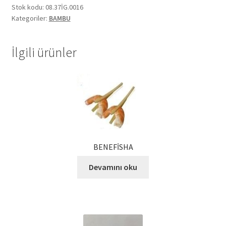
Stok kodu:
08.37İG.0016
Ekol Katalog
Kategoriler:
BAMBU
Heinz Katalog
İlgili ürünler
Hint Mutfağı
İletişim
İnsan Kaynakları
BENEFİSHA
ISO Belgemiz
Devamını oku
İtalyan Mutfağı
Kalite