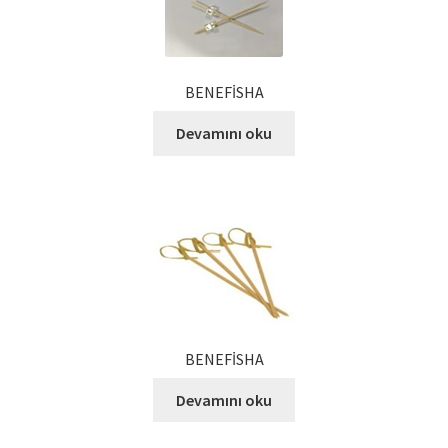
Kalite Politikamız
La Deliziosa Katalog
BENEFİSHA
Meksika Mutfağı
Devamını oku
Ödeme
Sokak Lezzetleri
Tarihçe
Thank You
BENEFİSHA
Ürünler
Devamını oku
Ürünlerimiz