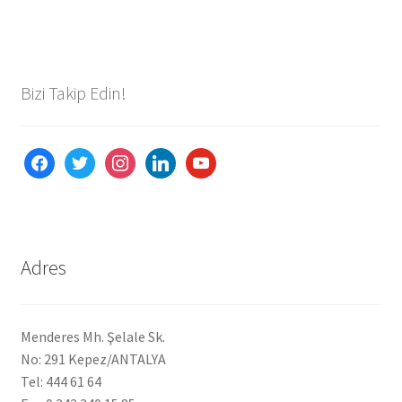
Ürünlerimiz
Uzakdoğu Mutfağı
Bizi Takip Edin!
Yönetim Kurulu
facebook
twitter
instagram
linkedin
youtube
Yönetim Kurulu Kişiler
Adres
Menderes Mh. Şelale Sk.
No: 291 Kepez/ANTALYA
Tel: 444 61 64