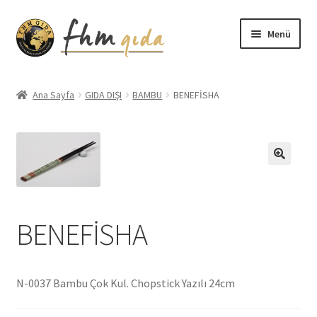
Dolaşıma
İçeriğe
Menü
geç
geç
Giriş
Ana Sayfa
GIDA DIŞI
BAMBU
BENEFİSHA
Altınmarka Katalog
Anatolia Katalog
Aydınlatma Metni
BENEFİSHA
Bilgilendirme
Çerez Politikası
N-0037 Bambu Çok Kul. Chopstick Yazılı 24cm
Covid-19 Önlemleri