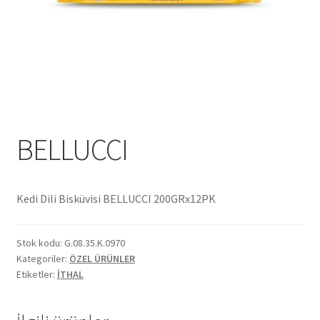
Ekol Katalog
Heinz Katalog
Hint Mutfağı
İletişim
BELLUCCI
İnsan Kaynakları
Kedi Dili Bisküvisi BELLUCCI 200GRx12PK
ISO Belgemiz
Stok kodu:
G.08.35.K.0970
İtalyan Mutfağı
Kategoriler:
ÖZEL ÜRÜNLER
Etiketler:
İTHAL
Kalite