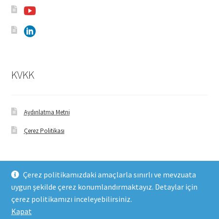
KVKK
Aydınlatma Metni
Çerez Politikası
Çerez politikamızdaki amaçlarla sınırlı ve mevzuata
uygun şekilde çerez konumlandırmaktayız. Detaylar için
© FHM Gıda 2026
çerez politikamızı inceleyebilirsiniz.
Built with WooCommerce
.
Kapat