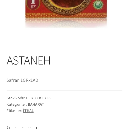
Ekol Katalog
Heinz Katalog
Hint Mutfağı
İletişim
ASTANEH
İnsan Kaynakları
Safran 1GRx1AD
ISO Belgemiz
Stok kodu:
G.07.33.K.0756
İtalyan Mutfağı
Kategoriler:
BAHARAT
Etiketler:
İTHAL
Kalite