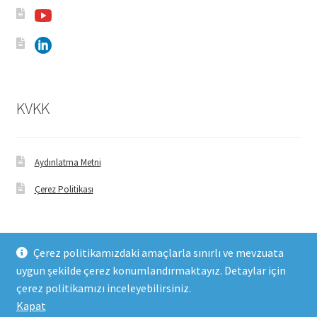
KVKK
Aydınlatma Metni
Çerez Politikası
Çerez politikamızdaki amaçlarla sınırlı ve mevzuata
uygun şekilde çerez konumlandırmaktayız. Detaylar için
© FHM Gıda 2026
çerez politikamızı inceleyebilirsiniz.
Built with WooCommerce
.
Kapat