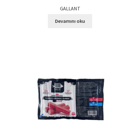
Kalite Politikamız
GALLANT
La Deliziosa Katalog
Devamını oku
Meksika Mutfağı
Ödeme
Sokak Lezzetleri
Tarihçe
Thank You
Ürünler
Ürünlerimiz