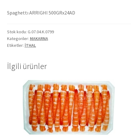
Ekol Katalog
Spaghettı ARRIGHI 500GRx24AD
Heinz Katalog
Stok kodu:
G.07.04.K.0799
Kategoriler:
MAKARNA
Hint Mutfağı
Etiketler:
İTHAL
İletişim
İlgili ürünler
İnsan Kaynakları
ISO Belgemiz
İtalyan Mutfağı
Kalite