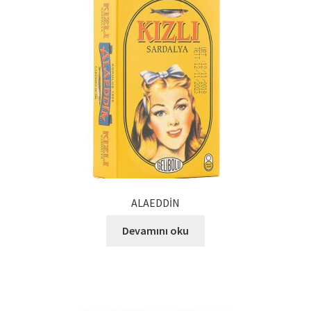
Kalite Politikamız
La Deliziosa Katalog
Meksika Mutfağı
Ödeme
Sokak Lezzetleri
Tarihçe
ALAEDDİN
Thank You
Devamını oku
Ürünler
Ürünlerimiz