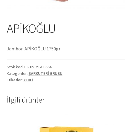
Ekol Katalog
APİKOĞLU
Heinz Katalog
Hint Mutfağı
Jambon APİKOĞLU 1750gr
İletişim
Stok kodu:
G.05.29.A.0664
İnsan Kaynakları
Kategoriler:
ŞARKUTERİ GRUBU
Etiketler:
YERLİ
ISO Belgemiz
İlgili ürünler
İtalyan Mutfağı
Kalite